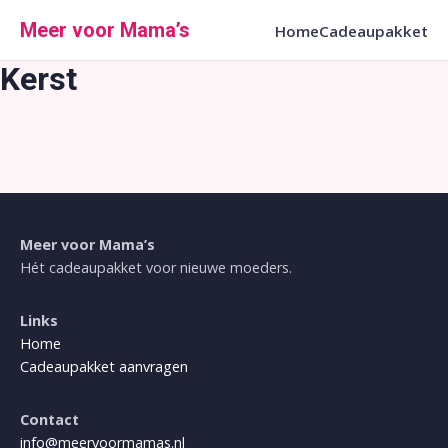
Ga
Meer voor Mama’s
Home
Cadeaupakket
naar
de
Kerst
inhoud
Meer voor Mama’s
Hét cadeaupakket voor nieuwe moeders.
Links
Home
Cadeaupakket aanvragen
Contact
info@meervoormamas.nl